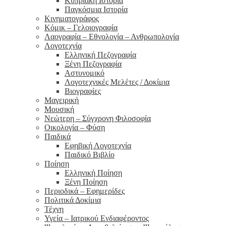
Κυπριακή Ιστορία
Παγκόσμια Ιστορία
Κινηματογράφος
Κόμικ – Γελοιογραφία
Λαογραφία – Εθνολογία – Ανθρωπολογία
Λογοτεχνία
Ελληνική Πεζογραφία
Ξένη Πεζογραφία
Αστυνομικό
Λογοτεχνικές Μελέτες / Δοκίμια
Βιογραφίες
Μαγειρική
Μουσική
Νεώτερη – Σύγχρονη Φιλοσοφία
Οικολογία – Φύση
Παιδικά
Εφηβική Λογοτεχνία
Παιδικό Βιβλίο
Ποίηση
Ελληνική Ποίηση
Ξένη Ποίηση
Περιοδικά – Εφημερίδες
Πολιτικά Δοκίμια
Τέχνη
Υγεία – Ιατρικού Ενδιαφέροντος