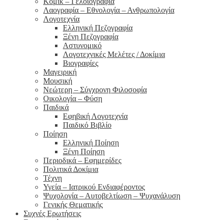
Κόμικ – Γελοιογραφία
Λαογραφία – Εθνολογία – Ανθρωπολογία
Λογοτεχνία
Ελληνική Πεζογραφία
Ξένη Πεζογραφία
Αστυνομικό
Λογοτεχνικές Μελέτες / Δοκίμια
Βιογραφίες
Μαγειρική
Μουσική
Νεώτερη – Σύγχρονη Φιλοσοφία
Οικολογία – Φύση
Παιδικά
Εφηβική Λογοτεχνία
Παιδικό Βιβλίο
Ποίηση
Ελληνική Ποίηση
Ξένη Ποίηση
Περιοδικά – Εφημερίδες
Πολιτικά Δοκίμια
Τέχνη
Υγεία – Ιατρικού Ενδιαφέροντος
Ψυχολογία – Αυτοβελτίωση – Ψυχανάλυση
Γενικής Θεματικής
Συχνές Ερωτήσεις