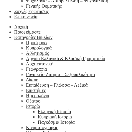
Ψυχολογία – Αυτοβελτίωση – Ψυχανάλυση
Γενικής Θεματικής
Συχνές Ερωτήσεις
Επικοινωνία
Αρχική
Ποιοι είμαστε
Κατηγορίες Βιβλίων
Προσφορές
Κυπρολογικά
Αθλητισμός
Αρχαία Ελληνική & Κλασική Γραμματεία
Αρχιτεκτονική
Γεωγραφία
Γυναικείο Ζήτημα – Σεξουαλικότητα
Δίκαιο
Εκπαίδευση – Γλώσσα – Λεξικά
Επιστήμες
Ημερολόγια
Θέατρο
Ιστορία
Ελληνική Ιστορία
Κυπριακή Ιστορία
Παγκόσμια Ιστορία
Κινηματογράφος