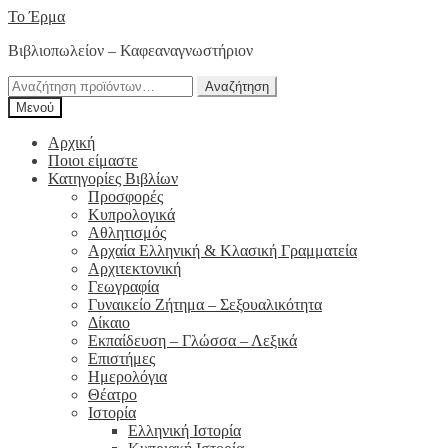
Απευθείας
Μετάβαση
Το Έρμα
μετάβαση
σε
Βιβλιοπωλείον – Καφεαναγνωστήριον
στην
περιεχόμενο
πλοήγηση
Αναζήτηση
Αναζήτηση
για:
Μενού
Αρχική
Ποιοι είμαστε
Κατηγορίες Βιβλίων
Προσφορές
Κυπρολογικά
Αθλητισμός
Αρχαία Ελληνική & Κλασική Γραμματεία
Αρχιτεκτονική
Γεωγραφία
Γυναικείο Ζήτημα – Σεξουαλικότητα
Δίκαιο
Εκπαίδευση – Γλώσσα – Λεξικά
Επιστήμες
Ημερολόγια
Θέατρο
Ιστορία
Ελληνική Ιστορία