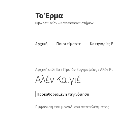
Το Έρμα
Απευθείας
Μετάβαση
μετάβαση
σε
Βιβλιοπωλείον – Καφεαναγνωστήριον
στην
περιεχόμενο
πλοήγηση
Αρχική
Ποιοι είμαστε
Κατηγορίες 
Αρχική σελίδα
/
Προϊόν Συγγραφέας
/
Αλέν Κα
Αλέν Καιγιέ
Εμφάνιση του μοναδικού αποτελέσματος