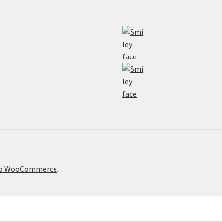
το WooCommerce
.