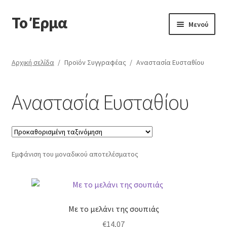
Το Έρμα
Απευθείας
Μετάβαση
Μενού
μετάβαση
σε
στην
περιεχόμενο
Αρχική
πλοήγηση
Αρχική σελίδα
/
Προϊόν Συγγραφέας
/
Αναστασία Ευσταθίου
Ποιοι είμαστε
Αναστασία Ευσταθίου
Επέκτ
Κατηγορίες Βιβλίων
υπό-
μενού
Συχνές Ερωτήσεις
Εμφάνιση του μοναδικού αποτελέσματος
Επικοινωνία
Με το μελάνι της σουπιάς
€
14,07