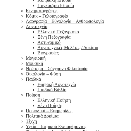
Κυπριακή Ιστορία
Παγκόσμια Ιστορία
Κινηματογράφος
Κόμικ – Γελοιογραφία
Λαογραφία – Εθνολογία – Ανθρωπολογία
Λογοτεχνία
Ελληνική Πεζογραφία
Ξένη Πεζογραφία
Αστυνομικό
Λογοτεχνικές Μελέτες / Δοκίμια
Βιογραφίες
Μαγειρική
Μουσική
Νεώτερη – Σύγχρονη Φιλοσοφία
Οικολογία – Φύση
Παιδικά
Εφηβική Λογοτεχνία
Παιδικό Βιβλίο
Ποίηση
Ελληνική Ποίηση
Ξένη Ποίηση
Περιοδικά – Εφημερίδες
Πολιτικά Δοκίμια
Τέχνη
Υγεία – Ιατρικού Ενδιαφέροντος