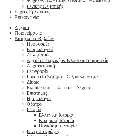
Ψυχολογία – Αυτοβελτίωση – Ψυχανάλυση
Γενικής Θεματικής
Συχνές Ερωτήσεις
Επικοινωνία
Αρχική
Ποιοι είμαστε
Κατηγορίες Βιβλίων
Προσφορές
Κυπρολογικά
Αθλητισμός
Αρχαία Ελληνική & Κλασική Γραμματεία
Αρχιτεκτονική
Γεωγραφία
Γυναικείο Ζήτημα – Σεξουαλικότητα
Δίκαιο
Εκπαίδευση – Γλώσσα – Λεξικά
Επιστήμες
Ημερολόγια
Θέατρο
Ιστορία
Ελληνική Ιστορία
Κυπριακή Ιστορία
Παγκόσμια Ιστορία
Κινηματογράφος