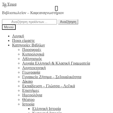
Απευθείας
Μετάβαση
Το Έρμα
μετάβαση
σε
Βιβλιοπωλείον – Καφεαναγνωστήριον
στην
περιεχόμενο
πλοήγηση
Αναζήτηση
Αναζήτηση
για:
Μενού
Αρχική
Ποιοι είμαστε
Κατηγορίες Βιβλίων
Προσφορές
Κυπρολογικά
Αθλητισμός
Αρχαία Ελληνική & Κλασική Γραμματεία
Αρχιτεκτονική
Γεωγραφία
Γυναικείο Ζήτημα – Σεξουαλικότητα
Δίκαιο
Εκπαίδευση – Γλώσσα – Λεξικά
Επιστήμες
Ημερολόγια
Θέατρο
Ιστορία
Ελληνική Ιστορία