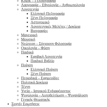
Κόμικ – Γελοιογραφία
Λαογραφία – Εθνολογία – Ανθρωπολογία
Λογοτεχνία
Ελληνική Πεζογραφία
Ξένη Πεζογραφία
Αστυνομικό
Λογοτεχνικές Μελέτες / Δοκίμια
Βιογραφίες
Μαγειρική
Μουσική
Νεώτερη – Σύγχρονη Φιλοσοφία
Οικολογία – Φύση
Παιδικά
Εφηβική Λογοτεχνία
Παιδικό Βιβλίο
Ποίηση
Ελληνική Ποίηση
Ξένη Ποίηση
Περιοδικά – Εφημερίδες
Πολιτικά Δοκίμια
Τέχνη
Υγεία – Ιατρικού Ενδιαφέροντος
Ψυχολογία – Αυτοβελτίωση – Ψυχανάλυση
Γενικής Θεματικής
Συχνές Ερωτήσεις