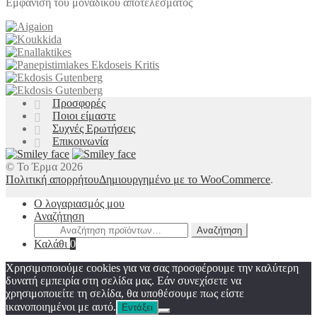
Εμφάνιση του μοναδικού αποτελέσματος
Προσφορές
Ποιοι είμαστε
Συχνές Ερωτήσεις
Επικοινωνία
© Το Έρμα 2026
Πολιτική απορρήτου
Δημιουργημένο με το WooCommerce
.
Ο λογαριασμός μου
Αναζήτηση
Αναζήτηση
Αναζήτηση
για:
Καλάθι
0
Χρησιμοποιούμε cookies για να σας προσφέρουμε την καλύτερη
δυνατή εμπειρία στη σελίδα μας. Εάν συνεχίσετε να
χρησιμοποιείτε τη σελίδα, θα υποθέσουμε πως είστε
ικανοποιημένοι με αυτό.
Εντάξει