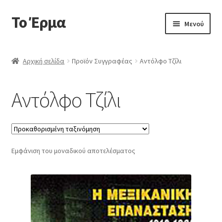
Το Έρμα
Απευθείας
Μετάβαση
Μενού
μετάβαση
σε
στην
περιεχόμενο
Αρχική
πλοήγηση
Αρχική σελίδα
Προϊόν Συγγραφέας
Αντόλφο Τζίλι
Ποιοι είμαστε
Αντόλφο Τζίλι
Επέκτα
Κατηγορίες Βιβλίων
υπό-
μενού
Συχνές Ερωτήσεις
Εμφάνιση του μοναδικού αποτελέσματος
Επικοινωνία