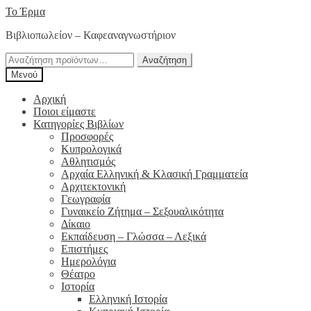
Απευθείας
Μετάβαση
Το Έρμα
μετάβαση
σε
Βιβλιοπωλείον – Καφεαναγνωστήριον
στην
περιεχόμενο
πλοήγηση
Αναζήτηση
Αναζήτηση
για:
Μενού
Αρχική
Ποιοι είμαστε
Κατηγορίες Βιβλίων
Προσφορές
Κυπρολογικά
Αθλητισμός
Αρχαία Ελληνική & Κλασική Γραμματεία
Αρχιτεκτονική
Γεωγραφία
Γυναικείο Ζήτημα – Σεξουαλικότητα
Δίκαιο
Εκπαίδευση – Γλώσσα – Λεξικά
Επιστήμες
Ημερολόγια
Θέατρο
Ιστορία
Ελληνική Ιστορία