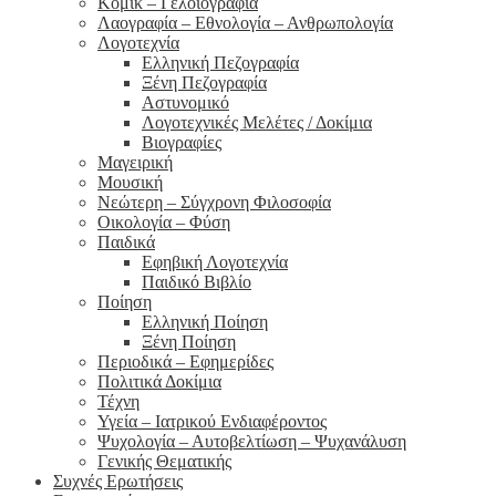
Κόμικ – Γελοιογραφία
Λαογραφία – Εθνολογία – Ανθρωπολογία
Λογοτεχνία
Ελληνική Πεζογραφία
Ξένη Πεζογραφία
Αστυνομικό
Λογοτεχνικές Μελέτες / Δοκίμια
Βιογραφίες
Μαγειρική
Μουσική
Νεώτερη – Σύγχρονη Φιλοσοφία
Οικολογία – Φύση
Παιδικά
Εφηβική Λογοτεχνία
Παιδικό Βιβλίο
Ποίηση
Ελληνική Ποίηση
Ξένη Ποίηση
Περιοδικά – Εφημερίδες
Πολιτικά Δοκίμια
Τέχνη
Υγεία – Ιατρικού Ενδιαφέροντος
Ψυχολογία – Αυτοβελτίωση – Ψυχανάλυση
Γενικής Θεματικής
Συχνές Ερωτήσεις