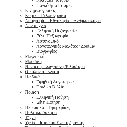
Κυπριακή Ιστορία
Παγκόσμια Ιστορία
Κινηματογράφος
Κόμικ – Γελοιογραφία
Λαογραφία – Εθνολογία – Ανθρωπολογία
Λογοτεχνία
Ελληνική Πεζογραφία
Ξένη Πεζογραφία
Αστυνομικό
Λογοτεχνικές Μελέτες / Δοκίμια
Βιογραφίες
Μαγειρική
Μουσική
Νεώτερη – Σύγχρονη Φιλοσοφία
Οικολογία – Φύση
Παιδικά
Εφηβική Λογοτεχνία
Παιδικό Βιβλίο
Ποίηση
Ελληνική Ποίηση
Ξένη Ποίηση
Περιοδικά – Εφημερίδες
Πολιτικά Δοκίμια
Τέχνη
Υγεία – Ιατρικού Ενδιαφέροντος