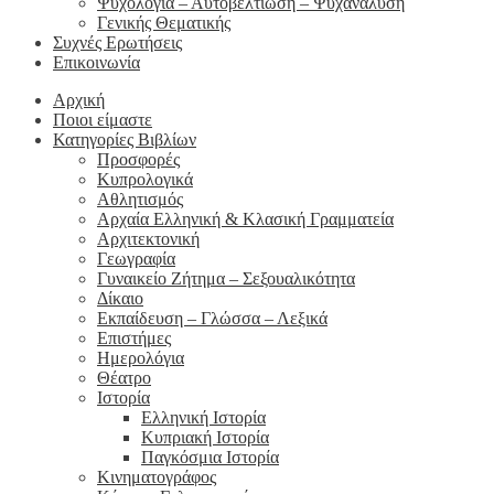
Ψυχολογία – Αυτοβελτίωση – Ψυχανάλυση
Γενικής Θεματικής
Συχνές Ερωτήσεις
Επικοινωνία
Αρχική
Ποιοι είμαστε
Κατηγορίες Βιβλίων
Προσφορές
Κυπρολογικά
Αθλητισμός
Αρχαία Ελληνική & Κλασική Γραμματεία
Αρχιτεκτονική
Γεωγραφία
Γυναικείο Ζήτημα – Σεξουαλικότητα
Δίκαιο
Εκπαίδευση – Γλώσσα – Λεξικά
Επιστήμες
Ημερολόγια
Θέατρο
Ιστορία
Ελληνική Ιστορία
Κυπριακή Ιστορία
Παγκόσμια Ιστορία
Κινηματογράφος