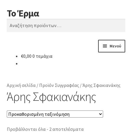
Το Έρμα
Απευθείας
Μετάβαση
Αναζήτηση
μετάβαση
σε
Αναζήτηση
στην
περιεχόμενο
για:
πλοήγηση
Μενού
€
0,00
0 τεμάχια
Αρχική
Ποιοι είμαστε
Αρχική σελίδα
/
Προϊόν Συγγραφέας
/
Άρης Σφακιανάκης
Κατηγορίες Βιβλίων
Άρης Σφακιανάκης
Συχνές Ερωτήσεις
Επικοινωνία
Προβάλλονται όλα - 2 αποτελέσματα