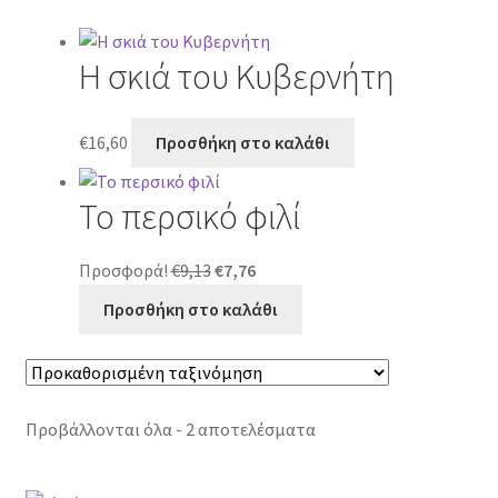
Η σκιά του Κυβερνήτη
€
16,60
Προσθήκη στο καλάθι
Το περσικό φιλί
Original
Η
Προσφορά!
€
9,13
€
7,76
price
τρέχουσα
Προσθήκη στο καλάθι
was:
τιμή
€9,13.
είναι:
€7,76.
Προβάλλονται όλα - 2 αποτελέσματα