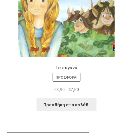
Τα παγανά
ΠΡΟΣΦΟΡΆ!
Original
Η
€
8,90
€
7,50
price
τρέχουσα
was:
τιμή
Προσθήκη στο καλάθι
€8,90.
είναι:
€7,50.