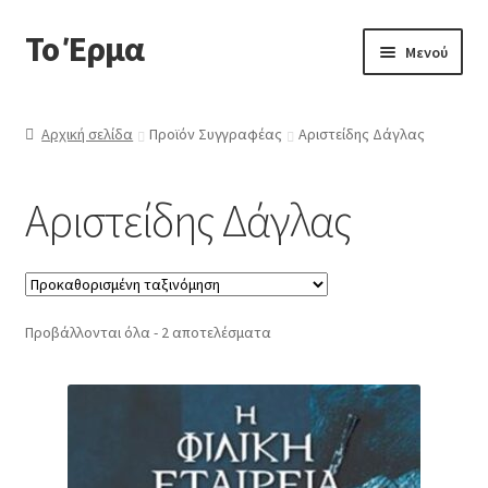
Το Έρμα
Απευθείας
Μετάβαση
Μενού
μετάβαση
σε
στην
περιεχόμενο
Αρχική
πλοήγηση
Αρχική σελίδα
Προϊόν Συγγραφέας
Αριστείδης Δάγλας
Ποιοι είμαστε
Αριστείδης Δάγλας
Επέκτα
Κατηγορίες Βιβλίων
υπό-
μενού
Συχνές Ερωτήσεις
Προβάλλονται όλα - 2 αποτελέσματα
Επικοινωνία