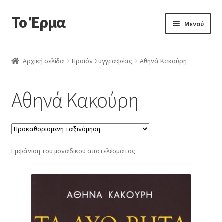
Το Έρμα
Απευθείας
Μετάβαση
Μενού
μετάβαση
σε
στην
περιεχόμενο
Αρχική
πλοήγηση
Αρχική σελίδα
Προϊόν Συγγραφέας
Αθηνά Κακούρη
Ποιοι είμαστε
Αθηνά Κακούρη
Επέκτα
Κατηγορίες Βιβλίων
υπό-
μενού
Συχνές Ερωτήσεις
Εμφάνιση του μοναδικού αποτελέσματος
Επικοινωνία