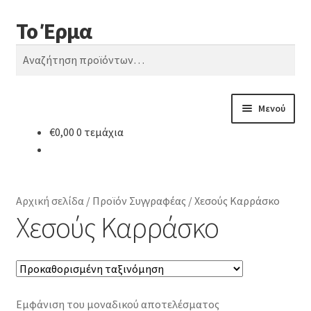
Το Έρμα
Απευθείας
Μετάβαση
Αναζήτηση
μετάβαση
σε
Αναζήτηση
στην
περιεχόμενο
για:
πλοήγηση
Μενού
€
0,00
0 τεμάχια
Αρχική
Ποιοι είμαστε
Αρχική σελίδα
/
Προϊόν Συγγραφέας
/
Χεσούς Καρράσκο
Κατηγορίες Βιβλίων
Χεσούς Καρράσκο
Συχνές Ερωτήσεις
Επικοινωνία
Εμφάνιση του μοναδικού αποτελέσματος