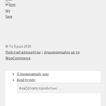
© Το Έρμα 2026
Πολιτική απορρήτου
Δημιουργημένο με το
WooCommerce
.
Ο λογαριασμός μου
Αναζήτηση
Αναζήτηση
Αναζήτηση
για: