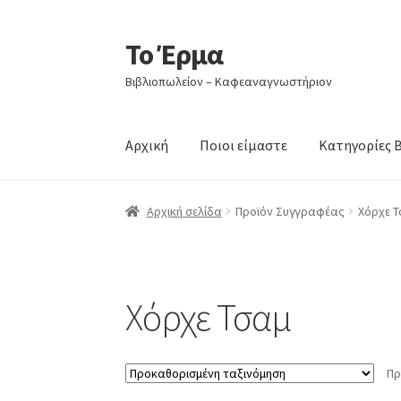
Το Έρμα
Απευθείας
Μετάβαση
μετάβαση
σε
Βιβλιοπωλείον – Καφεαναγνωστήριον
στην
περιεχόμενο
πλοήγηση
Αρχική
Ποιοι είμαστε
Κατηγορίες 
Αρχική σελίδα
Προϊόν Συγγραφέας
Χόρχε 
Χόρχε Τσαμ
Πρ