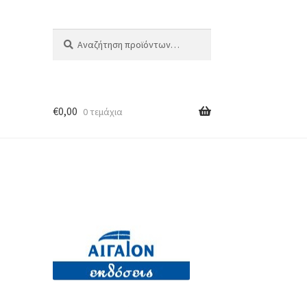
Αναζήτηση
Αναζήτηση
για:
€
0,00
0 τεμάχια