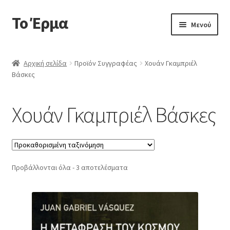
Το Έρμα
Απευθείας
Μετάβαση
Μενού
μετάβαση
σε
στην
περιεχόμενο
Αρχική
πλοήγηση
Αρχική σελίδα
Προϊόν Συγγραφέας
Χουάν Γκαμπριέλ
Βάσκες
Ποιοι είμαστε
Επέκτα
Κατηγορίες Βιβλίων
Χουάν Γκαμπριέλ Βάσκες
υπό-
μενού
Συχνές Ερωτήσεις
Επικοινωνία
Προβάλλονται όλα - 3 αποτελέσματα