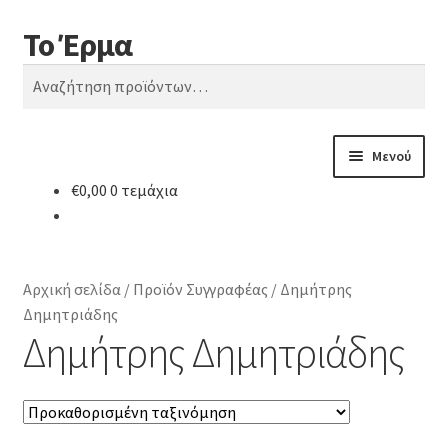
Το Έρμα
Απευθείας
Μετάβαση
Αναζήτηση
μετάβαση
σε
Αναζήτηση
στην
περιεχόμενο
για:
πλοήγηση
Μενού
€
0,00
0 τεμάχια
Αρχική
Ποιοι είμαστε
Αρχική σελίδα
/
Προϊόν Συγγραφέας
/
Δημήτρης
Κατηγορίες Βιβλίων
Δημητριάδης
Δημήτρης Δημητριάδης
Συχνές Ερωτήσεις
Επικοινωνία