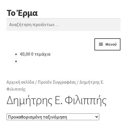
Το Έρμα
Απευθείας
Μετάβαση
Αναζήτηση
μετάβαση
σε
Αναζήτηση
στην
περιεχόμενο
για:
πλοήγηση
Μενού
€
0,00
0 τεμάχια
Αρχική
Ποιοι είμαστε
Αρχική σελίδα
/
Προϊόν Συγγραφέας
/
Δημήτρης Ε.
Κατηγορίες Βιβλίων
Φιλιππής
Δημήτρης Ε. Φιλιππής
Συχνές Ερωτήσεις
Επικοινωνία