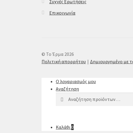
Συχνές Ερωτήσεις
Επικοινωνία
© Το Έρμα 2026
Πολιτική απορρήτου
Δημιουργημένο με 
Ο λογαριασμός μου
Αναζήτηση
Αναζήτηση
Αναζήτηση
για:
Καλάθι
0