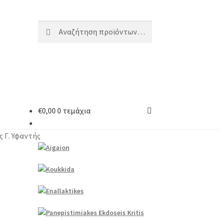
Αναζήτηση
Αναζήτηση
για:
€
0,00
0 τεμάχια
 Γ. Υφαντής