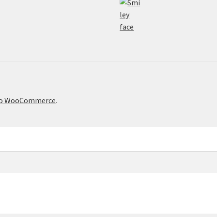
το WooCommerce
.