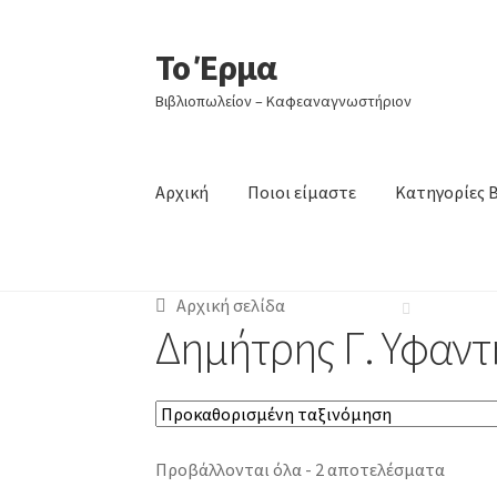
Το Έρμα
Απευθείας
Μετάβαση
μετάβαση
σε
Βιβλιοπωλείον – Καφεαναγνωστήριον
στην
περιεχόμενο
πλοήγηση
Αρχική
Ποιοι είμαστε
Κατηγορίες 
Αρχική σελίδα
Δημήτρης Γ. Υφαντ
Προβάλλονται όλα - 2 αποτελέσματα