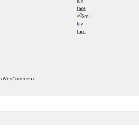
το WooCommerce
.