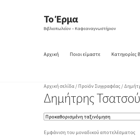
Το Έρμα
Απευθείας
Μετάβαση
μετάβαση
σε
Βιβλιοπωλείον – Καφεαναγνωστήριον
στην
περιεχόμενο
πλοήγηση
Αρχική
Ποιοι είμαστε
Κατηγορίες 
Αρχική σελίδα
/
Προϊόν Συγγραφέας
/
Δημήτρ
Δημήτρης Τσατσού
Εμφάνιση του μοναδικού αποτελέσματος