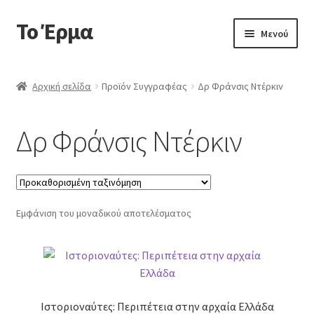
Το Έρμα
Απευθείας
Μετάβαση
Μενού
μετάβαση
σε
στην
περιεχόμενο
Αρχική
πλοήγηση
Αρχική σελίδα
Προϊόν Συγγραφέας
Δρ Φράνσις Ντέρκιν
Ποιοι είμαστε
Δρ Φράνσις Ντέρκιν
Επέκτα
Κατηγορίες Βιβλίων
υπό-
μενού
Συχνές Ερωτήσεις
Εμφάνιση του μοναδικού αποτελέσματος
Επικοινωνία
Ιστοριοναύτες: Περιπέτεια στην αρχαία Ελλάδα