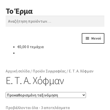
Το Έρμα
Απευθείας
Μετάβαση
Αναζήτηση
μετάβαση
σε
Αναζήτηση
στην
περιεχόμενο
για:
πλοήγηση
Μενού
€
0,00
0 τεμάχια
Αρχική
Ποιοι είμαστε
Αρχική σελίδα
/
Προϊόν Συγγραφέας
/
Ε. Τ. Α. Χόφμαν
Κατηγορίες Βιβλίων
Ε. Τ. Α. Χόφμαν
Συχνές Ερωτήσεις
Επικοινωνία
Προβάλλονται όλα - 3 αποτελέσματα