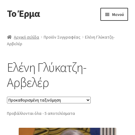
Το Έρμα
Απευθείας
Μετάβαση
Μενού
μετάβαση
σε
στην
περιεχόμενο
Αρχική
πλοήγηση
Αρχική σελίδα
Προϊόν Συγγραφέας
Ελένη Γλύκατζη-
Αρβελέρ
Ποιοι είμαστε
Επέκτα
Κατηγορίες Βιβλίων
Ελένη Γλύκατζη-
υπό-
μενού
Συχνές Ερωτήσεις
Αρβελέρ
Επικοινωνία
Προβάλλονται όλα - 5 αποτελέσματα