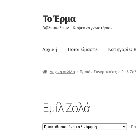
Το Έρμα
Απευθείας
Μετάβαση
μετάβαση
σε
Βιβλιοπωλείον – Καφεαναγνωστήριον
στην
περιεχόμενο
πλοήγηση
Αρχική
Ποιοι είμαστε
Κατηγορίες 
Αρχική σελίδα
Προϊόν Συγγραφέας
Εμίλ Ζο
Εμίλ Ζολά
Πρ