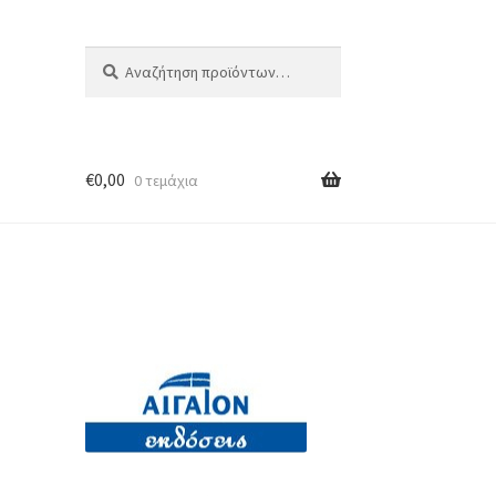
Αναζήτηση
Αναζήτηση
για:
€
0,00
0 τεμάχια