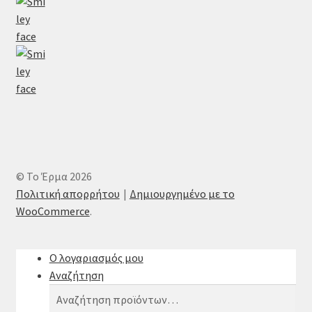
© Το Έρμα 2026
Πολιτική απορρήτου
Δημιουργημένο με το
WooCommerce
.
Ο λογαριασμός μου
Αναζήτηση
Αναζήτηση
Αναζήτηση
για: