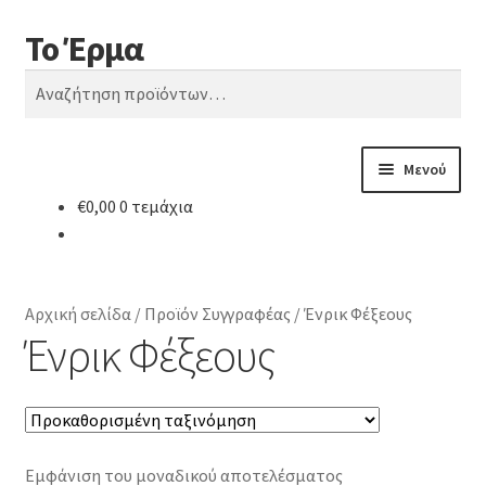
Το Έρμα
Απευθείας
Μετάβαση
Αναζήτηση
μετάβαση
σε
Αναζήτηση
στην
περιεχόμενο
για:
πλοήγηση
Μενού
€
0,00
0 τεμάχια
Αρχική
Ποιοι είμαστε
Αρχική σελίδα
/
Προϊόν Συγγραφέας
/
Ένρικ Φέξεους
Κατηγορίες Βιβλίων
Ένρικ Φέξεους
Συχνές Ερωτήσεις
Επικοινωνία
Εμφάνιση του μοναδικού αποτελέσματος