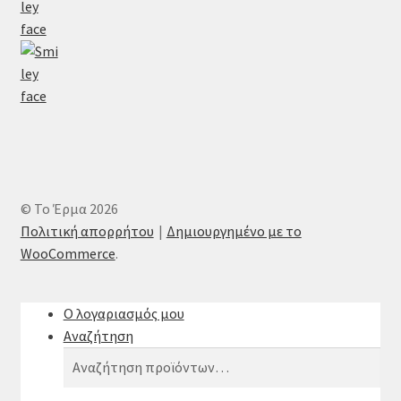
© Το Έρμα 2026
Πολιτική απορρήτου
Δημιουργημένο με το
WooCommerce
.
Ο λογαριασμός μου
Αναζήτηση
Αναζήτηση
Αναζήτηση
για: