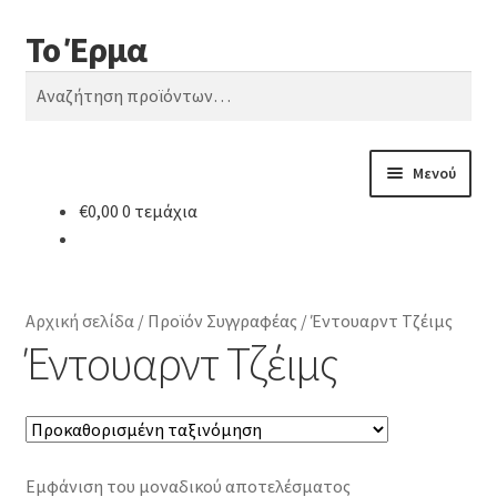
Το Έρμα
Απευθείας
Μετάβαση
Αναζήτηση
μετάβαση
σε
Αναζήτηση
στην
περιεχόμενο
για:
πλοήγηση
Μενού
€
0,00
0 τεμάχια
Αρχική
Ποιοι είμαστε
Αρχική σελίδα
/
Προϊόν Συγγραφέας
/
Έντουαρντ Τζέιμς
Κατηγορίες Βιβλίων
Έντουαρντ Τζέιμς
Συχνές Ερωτήσεις
Επικοινωνία
Εμφάνιση του μοναδικού αποτελέσματος