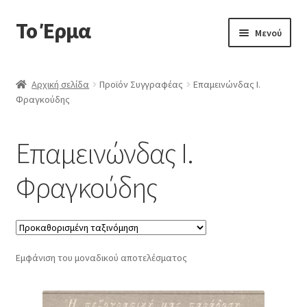
Το Έρμα
Απευθείας
Μετάβαση
Μενού
μετάβαση
σε
στην
περιεχόμενο
Αρχική
πλοήγηση
Αρχική σελίδα
Προϊόν Συγγραφέας
Επαμεινώνδας Ι.
Φραγκούδης
Ποιοι είμαστε
Επέκτα
Κατηγορίες Βιβλίων
Επαμεινώνδας Ι.
υπό-
μενού
Συχνές Ερωτήσεις
Φραγκούδης
Επικοινωνία
Εμφάνιση του μοναδικού αποτελέσματος