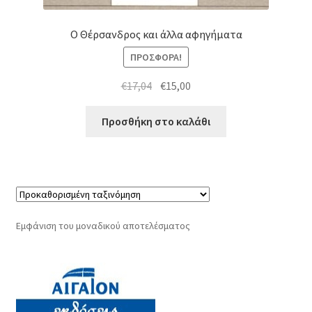
Ο Θέρσανδρος και άλλα αφηγήματα
ΠΡΟΣΦΟΡΆ!
Original
Η
€
17,04
€
15,00
price
τρέχουσα
was:
τιμή
Προσθήκη στο καλάθι
€17,04.
είναι:
€15,00.
Εμφάνιση του μοναδικού αποτελέσματος