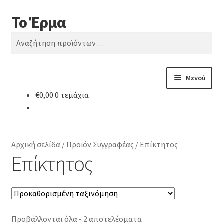
Το Έρμα
Απευθείας
Μετάβαση
Αναζήτηση
μετάβαση
σε
Αναζήτηση
στην
περιεχόμενο
για:
πλοήγηση
Μενού
€
0,00
0 τεμάχια
Αρχική
Ποιοι είμαστε
Αρχική σελίδα
/
Προϊόν Συγγραφέας
/
Επίκτητος
Κατηγορίες Βιβλίων
Επίκτητος
Συχνές Ερωτήσεις
Επικοινωνία
Προβάλλονται όλα - 2 αποτελέσματα