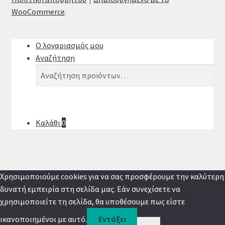
WooCommerce
.
Ο λογαριασμός μου
Αναζήτηση
Αναζήτηση
Αναζήτηση
για:
Καλάθι
0
Χρησιμοποιούμε cookies για να σας προσφέρουμε την καλύτερη
δυνατή εμπειρία στη σελίδα μας. Εάν συνεχίσετε να
χρησιμοποιείτε τη σελίδα, θα υποθέσουμε πως είστε
ικανοποιημένοι με αυτό.
Εντάξει