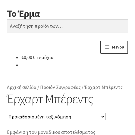
Το Έρμα
Απευθείας
Μετάβαση
Αναζήτηση
μετάβαση
σε
Αναζήτηση
στην
περιεχόμενο
για:
πλοήγηση
Μενού
€
0,00
0 τεμάχια
Αρχική
Ποιοι είμαστε
Αρχική σελίδα
/
Προϊόν Συγγραφέας
/
Έρχαρτ Μπέρεντς
Κατηγορίες Βιβλίων
Έρχαρτ Μπέρεντς
Συχνές Ερωτήσεις
Επικοινωνία
Εμφάνιση του μοναδικού αποτελέσματος