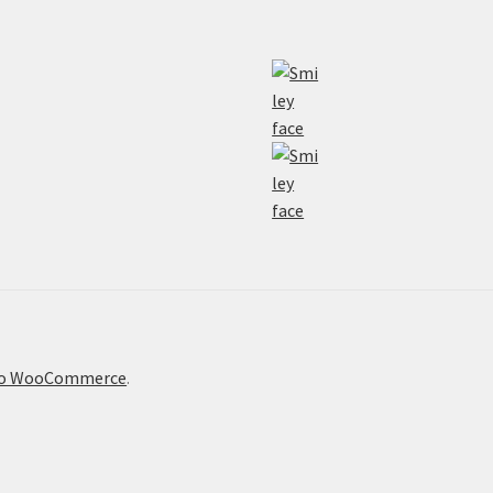
το WooCommerce
.