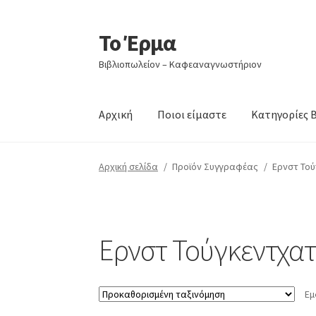
Το Έρμα
Απευθείας
Μετάβαση
μετάβαση
σε
Βιβλιοπωλείον – Καφεαναγνωστήριον
στην
περιεχόμενο
πλοήγηση
Αρχική
Ποιοι είμαστε
Κατηγορίες 
Αρχική σελίδα
/
Προϊόν Συγγραφέας
/
Ερνστ Το
Ερνστ Τούγκεντχα
Εμ