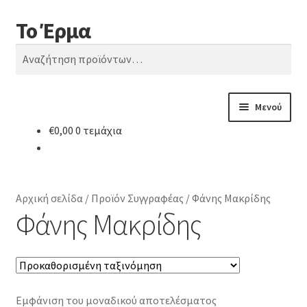
Το Έρμα
Απευθείας
Μετάβαση
Αναζήτηση
μετάβαση
σε
Αναζήτηση
στην
περιεχόμενο
για:
πλοήγηση
Μενού
€
0,00
0 τεμάχια
Αρχική
Ποιοι είμαστε
Αρχική σελίδα
/
Προϊόν Συγγραφέας
/
Φάνης Μακρίδης
Κατηγορίες Βιβλίων
Φάνης Μακρίδης
Συχνές Ερωτήσεις
Επικοινωνία
Εμφάνιση του μοναδικού αποτελέσματος