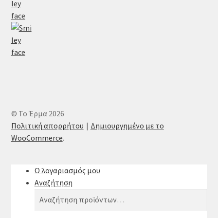
© Το Έρμα 2026
Πολιτική απορρήτου
Δημιουργημένο με το
WooCommerce
.
Ο λογαριασμός μου
Αναζήτηση
Αναζήτηση
Αναζήτηση
για: