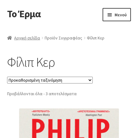
Το Έρμα
Απευθείας
Μετάβαση
Μενού
μετάβαση
σε
στην
περιεχόμενο
Αρχική
πλοήγηση
Αρχική σελίδα
Προϊόν Συγγραφέας
Φίλιπ Κερ
Ποιοι είμαστε
Φίλιπ Κερ
Επέκτα
Κατηγορίες Βιβλίων
υπό-
μενού
Συχνές Ερωτήσεις
Προβάλλονται όλα - 3 αποτελέσματα
Επικοινωνία