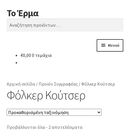
Το Έρμα
Απευθείας
Μετάβαση
Αναζήτηση
μετάβαση
σε
Αναζήτηση
στην
περιεχόμενο
για:
πλοήγηση
Μενού
€
0,00
0 τεμάχια
Αρχική
Ποιοι είμαστε
Αρχική σελίδα
/
Προϊόν Συγγραφέας
/
Φόλκερ Κούτσερ
Κατηγορίες Βιβλίων
Φόλκερ Κούτσερ
Συχνές Ερωτήσεις
Επικοινωνία
Προβάλλονται όλα - 2 αποτελέσματα