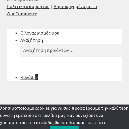
Πολιτική απορρήτου
Δημιουργημένο με το
WooCommerce
.
Ο λογαριασμός μου
Αναζήτηση
Αναζήτηση
Αναζήτηση
για:
Καλάθι
0
Χρησιμοποιούμε cookies για να σας προσφέρουμε την καλύτερη
δυνατή εμπειρία στη σελίδα μας. Εάν συνεχίσετε να
χρησιμοποιείτε τη σελίδα, θα υποθέσουμε πως είστε