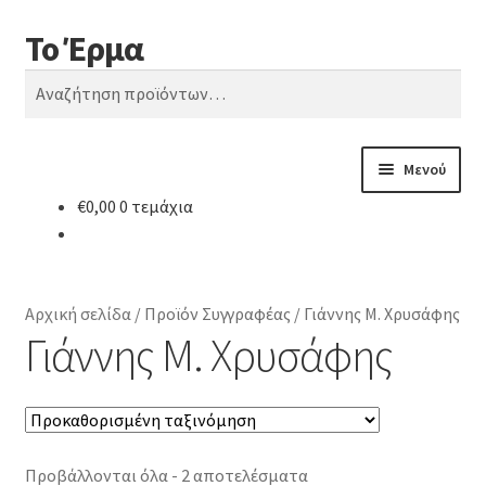
Το Έρμα
Απευθείας
Μετάβαση
Αναζήτηση
μετάβαση
σε
Αναζήτηση
στην
περιεχόμενο
για:
πλοήγηση
Μενού
€
0,00
0 τεμάχια
Αρχική
Ποιοι είμαστε
Αρχική σελίδα
/
Προϊόν Συγγραφέας
/
Γιάννης Μ. Χρυσάφης
Κατηγορίες Βιβλίων
Γιάννης Μ. Χρυσάφης
Συχνές Ερωτήσεις
Επικοινωνία
Προβάλλονται όλα - 2 αποτελέσματα