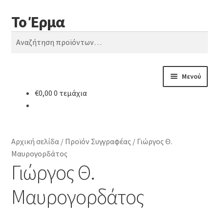
Το Έρμα
Απευθείας
Μετάβαση
Αναζήτηση
μετάβαση
σε
Αναζήτηση
στην
περιεχόμενο
για:
πλοήγηση
Μενού
€
0,00
0 τεμάχια
Αρχική
Ποιοι είμαστε
Αρχική σελίδα
/
Προϊόν Συγγραφέας
/
Γιώργος Θ.
Κατηγορίες Βιβλίων
Μαυρογορδάτος
Γιώργος Θ.
Συχνές Ερωτήσεις
Μαυρογορδάτος
Επικοινωνία