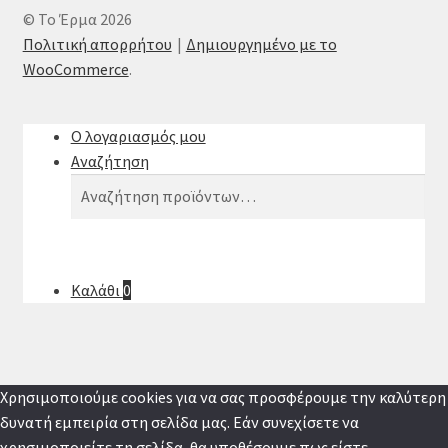
© Το Έρμα 2026
Πολιτική απορρήτου
Δημιουργημένο με το
WooCommerce
.
Ο λογαριασμός μου
Αναζήτηση
Αναζήτηση
Αναζήτηση
για:
Καλάθι
0
Χρησιμοποιούμε cookies για να σας προσφέρουμε την καλύτερη
δυνατή εμπειρία στη σελίδα μας. Εάν συνεχίσετε να
χρησιμοποιείτε τη σελίδα, θα υποθέσουμε πως είστε