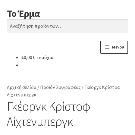
Το Έρμα
Απευθείας
Μετάβαση
Αναζήτηση
μετάβαση
σε
Αναζήτηση
στην
περιεχόμενο
για:
πλοήγηση
Μενού
€
0,00
0 τεμάχια
Αρχική
Ποιοι είμαστε
Αρχική σελίδα
/
Προϊόν Συγγραφέας
/
Γκέοργκ Κρίστοφ
Κατηγορίες Βιβλίων
Λίχτενμπεργκ
Γκέοργκ Κρίστοφ
Συχνές Ερωτήσεις
Λίχτενμπεργκ
Επικοινωνία