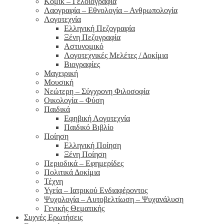
Κόμικ – Γελοιογραφία
Λαογραφία – Εθνολογία – Ανθρωπολογία
Λογοτεχνία
Ελληνική Πεζογραφία
Ξένη Πεζογραφία
Αστυνομικό
Λογοτεχνικές Μελέτες / Δοκίμια
Βιογραφίες
Μαγειρική
Μουσική
Νεώτερη – Σύγχρονη Φιλοσοφία
Οικολογία – Φύση
Παιδικά
Εφηβική Λογοτεχνία
Παιδικό Βιβλίο
Ποίηση
Ελληνική Ποίηση
Ξένη Ποίηση
Περιοδικά – Εφημερίδες
Πολιτικά Δοκίμια
Τέχνη
Υγεία – Ιατρικού Ενδιαφέροντος
Ψυχολογία – Αυτοβελτίωση – Ψυχανάλυση
Γενικής Θεματικής
Συχνές Ερωτήσεις