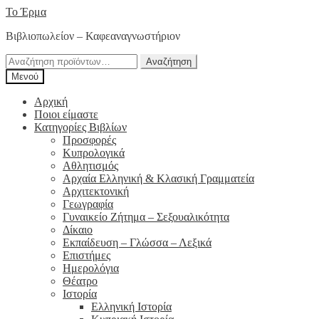
Απευθείας
Μετάβαση
Το Έρμα
μετάβαση
σε
Βιβλιοπωλείον – Καφεαναγνωστήριον
στην
περιεχόμενο
πλοήγηση
Αναζήτηση
Αναζήτηση
για:
Μενού
Αρχική
Ποιοι είμαστε
Κατηγορίες Βιβλίων
Προσφορές
Κυπρολογικά
Αθλητισμός
Αρχαία Ελληνική & Κλασική Γραμματεία
Αρχιτεκτονική
Γεωγραφία
Γυναικείο Ζήτημα – Σεξουαλικότητα
Δίκαιο
Εκπαίδευση – Γλώσσα – Λεξικά
Επιστήμες
Ημερολόγια
Θέατρο
Ιστορία
Ελληνική Ιστορία