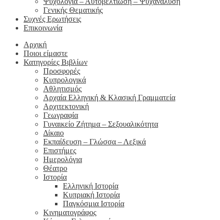
Ψυχολογία – Αυτοβελτίωση – Ψυχανάλυση
Γενικής Θεματικής
Συχνές Ερωτήσεις
Επικοινωνία
Αρχική
Ποιοι είμαστε
Κατηγορίες Βιβλίων
Προσφορές
Κυπρολογικά
Αθλητισμός
Αρχαία Ελληνική & Κλασική Γραμματεία
Αρχιτεκτονική
Γεωγραφία
Γυναικείο Ζήτημα – Σεξουαλικότητα
Δίκαιο
Εκπαίδευση – Γλώσσα – Λεξικά
Επιστήμες
Ημερολόγια
Θέατρο
Ιστορία
Ελληνική Ιστορία
Κυπριακή Ιστορία
Παγκόσμια Ιστορία
Κινηματογράφος