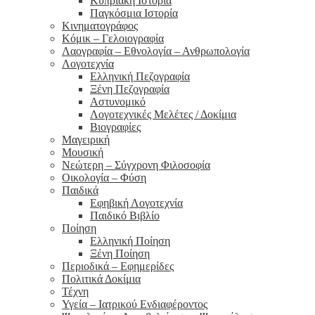
Κυπριακή Ιστορία
Παγκόσμια Ιστορία
Κινηματογράφος
Κόμικ – Γελοιογραφία
Λαογραφία – Εθνολογία – Ανθρωπολογία
Λογοτεχνία
Ελληνική Πεζογραφία
Ξένη Πεζογραφία
Αστυνομικό
Λογοτεχνικές Μελέτες / Δοκίμια
Βιογραφίες
Μαγειρική
Μουσική
Νεώτερη – Σύγχρονη Φιλοσοφία
Οικολογία – Φύση
Παιδικά
Εφηβική Λογοτεχνία
Παιδικό Βιβλίο
Ποίηση
Ελληνική Ποίηση
Ξένη Ποίηση
Περιοδικά – Εφημερίδες
Πολιτικά Δοκίμια
Τέχνη
Υγεία – Ιατρικού Ενδιαφέροντος