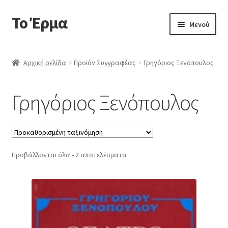
Το Έρμα
Απευθείας
Μετάβαση
Μενού
μετάβαση
σε
στην
περιεχόμενο
Αρχική
πλοήγηση
Αρχική σελίδα
Προϊόν Συγγραφέας
Γρηγόριος Ξενόπουλος
Ποιοι είμαστε
Γρηγόριος Ξενόπουλος
Επέκτα
Κατηγορίες Βιβλίων
υπό-
μενού
Συχνές Ερωτήσεις
Προβάλλονται όλα - 2 αποτελέσματα
Επικοινωνία