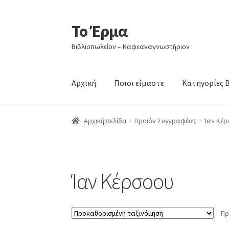
Το Έρμα
Απευθείας
Μετάβαση
μετάβαση
σε
Βιβλιοπωλείον – Καφεαναγνωστήριον
στην
περιεχόμενο
πλοήγηση
Αρχική
Ποιοι είμαστε
Κατηγορίες 
Αρχική σελίδα
Προϊόν Συγγραφέας
Ίαν Κέ
Ίαν Κέρσοου
Πρ