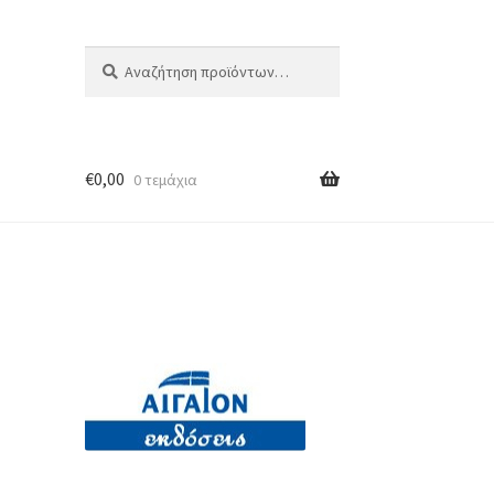
Αναζήτηση
Αναζήτηση
για:
€
0,00
0 τεμάχια