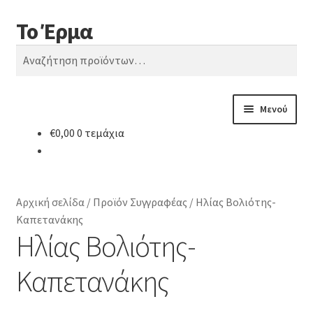
Το Έρμα
Απευθείας
Μετάβαση
Αναζήτηση
μετάβαση
σε
Αναζήτηση
στην
περιεχόμενο
για:
πλοήγηση
Μενού
€
0,00
0 τεμάχια
Αρχική
Ποιοι είμαστε
Αρχική σελίδα
/
Προϊόν Συγγραφέας
/
Ηλίας Βολιότης-
Κατηγορίες Βιβλίων
Καπετανάκης
Ηλίας Βολιότης-
Συχνές Ερωτήσεις
Καπετανάκης
Επικοινωνία