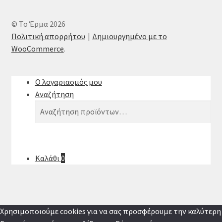
© Το Έρμα 2026
Πολιτική απορρήτου
Δημιουργημένο με το
WooCommerce
.
Ο λογαριασμός μου
Αναζήτηση
Αναζήτηση
Αναζήτηση
για:
Καλάθι
0
Χρησιμοποιούμε cookies για να σας προσφέρουμε την καλύτερη