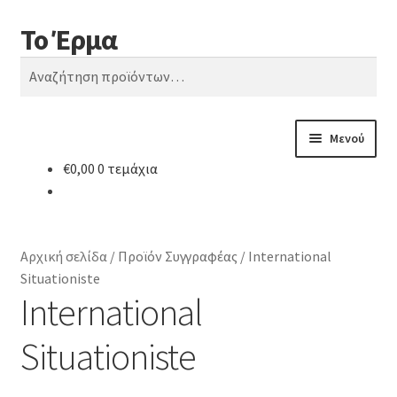
Το Έρμα
Απευθείας
Μετάβαση
Αναζήτηση
μετάβαση
σε
Αναζήτηση
στην
περιεχόμενο
για:
πλοήγηση
Μενού
€
0,00
0 τεμάχια
Αρχική
Ποιοι είμαστε
Αρχική σελίδα
/
Προϊόν Συγγραφέας
/
International
Κατηγορίες Βιβλίων
Situationiste
International
Συχνές Ερωτήσεις
Situationiste
Επικοινωνία