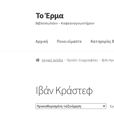
Το Έρμα
Απευθείας
Μετάβαση
μετάβαση
σε
Βιβλιοπωλείον – Καφεαναγνωστήριον
στην
περιεχόμενο
πλοήγηση
Αρχική
Ποιοι είμαστε
Κατηγορίες 
Αρχική σελίδα
Προϊόν Συγγραφέας
Ιβάν Κ
Ιβάν Κράστεφ
Εμ