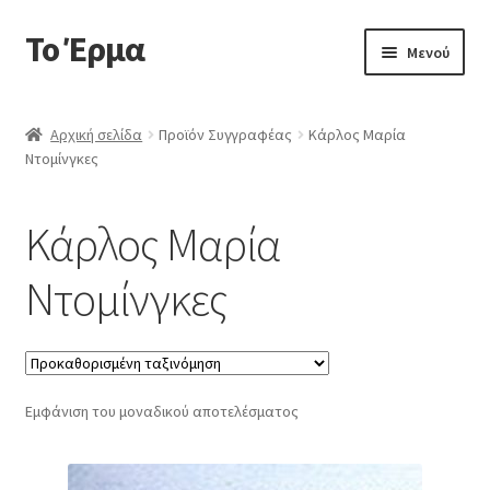
Το Έρμα
Απευθείας
Μετάβαση
Μενού
μετάβαση
σε
στην
περιεχόμενο
Αρχική
πλοήγηση
Αρχική σελίδα
Προϊόν Συγγραφέας
Κάρλος Μαρία
Ντομίνγκες
Ποιοι είμαστε
Επέκτα
Κατηγορίες Βιβλίων
Κάρλος Μαρία
υπό-
μενού
Συχνές Ερωτήσεις
Ντομίνγκες
Επικοινωνία
Εμφάνιση του μοναδικού αποτελέσματος