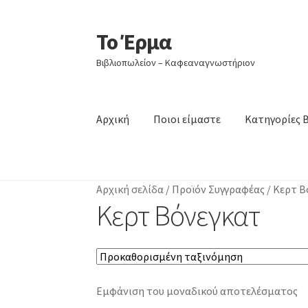
Το Έρμα
Απευθείας
Μετάβαση
μετάβαση
σε
Βιβλιοπωλείον – Καφεαναγνωστήριον
στην
περιεχόμενο
πλοήγηση
Αρχική
Ποιοι είμαστε
Κατηγορίες 
Αρχική σελίδα
/
Προϊόν Συγγραφέας
/
Κερτ Β
Κερτ Βόνεγκατ
Εμφάνιση του μοναδικού αποτελέσματος