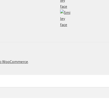
το WooCommerce
.