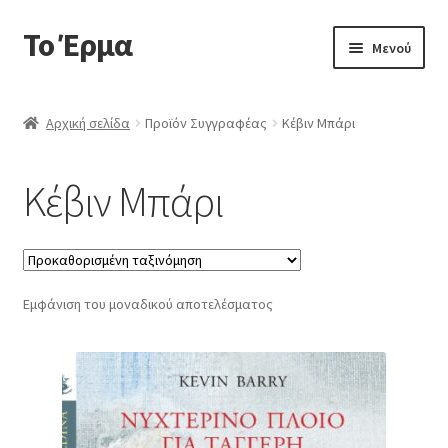
Το Έρμα
Απευθείας
Μετάβαση
Μενού
μετάβαση
σε
στην
περιεχόμενο
Αρχική
πλοήγηση
Αρχική σελίδα
Προϊόν Συγγραφέας
Κέβιν Μπάρι
Ποιοι είμαστε
Κέβιν Μπάρι
Επέκτα
Κατηγορίες Βιβλίων
υπό-
μενού
Συχνές Ερωτήσεις
Εμφάνιση του μοναδικού αποτελέσματος
Επικοινωνία