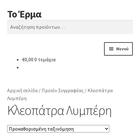
Το Έρμα
Απευθείας
Μετάβαση
Αναζήτηση
μετάβαση
σε
Αναζήτηση
στην
περιεχόμενο
για:
πλοήγηση
Μενού
€
0,00
0 τεμάχια
Αρχική
Ποιοι είμαστε
Αρχική σελίδα
/
Προϊόν Συγγραφέας
/
Κλεοπάτρα
Κατηγορίες Βιβλίων
Λυμπέρη
Κλεοπάτρα Λυμπέρη
Συχνές Ερωτήσεις
Επικοινωνία