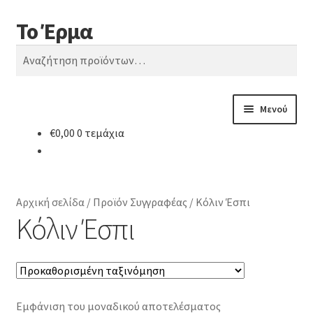
Το Έρμα
Απευθείας
Μετάβαση
Αναζήτηση
μετάβαση
σε
Αναζήτηση
στην
περιεχόμενο
για:
πλοήγηση
Μενού
€
0,00
0 τεμάχια
Αρχική
Ποιοι είμαστε
Αρχική σελίδα
/
Προϊόν Συγγραφέας
/
Κόλιν Έσπι
Κατηγορίες Βιβλίων
Κόλιν Έσπι
Συχνές Ερωτήσεις
Επικοινωνία
Εμφάνιση του μοναδικού αποτελέσματος