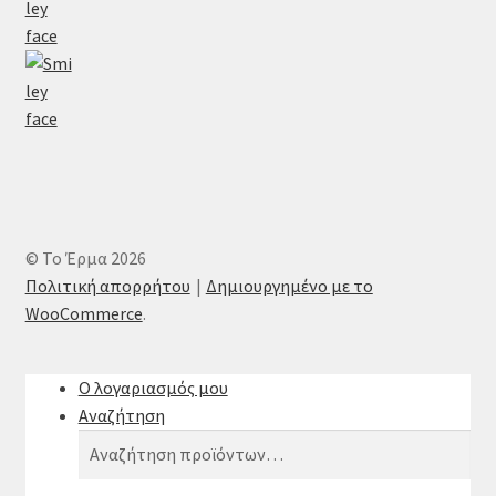
© Το Έρμα 2026
Πολιτική απορρήτου
Δημιουργημένο με το
WooCommerce
.
Ο λογαριασμός μου
Αναζήτηση
Αναζήτηση
Αναζήτηση
για: