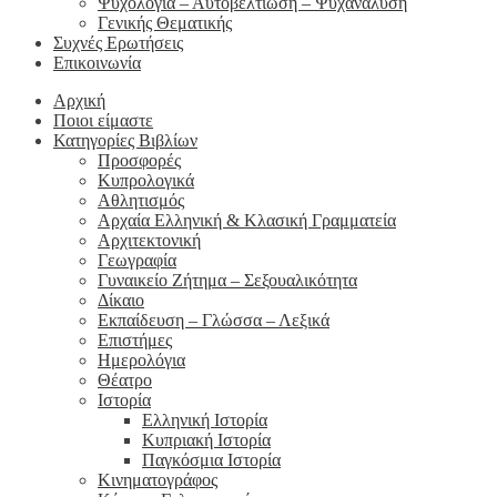
Ψυχολογία – Αυτοβελτίωση – Ψυχανάλυση
Γενικής Θεματικής
Συχνές Ερωτήσεις
Επικοινωνία
Αρχική
Ποιοι είμαστε
Κατηγορίες Βιβλίων
Προσφορές
Κυπρολογικά
Αθλητισμός
Αρχαία Ελληνική & Κλασική Γραμματεία
Αρχιτεκτονική
Γεωγραφία
Γυναικείο Ζήτημα – Σεξουαλικότητα
Δίκαιο
Εκπαίδευση – Γλώσσα – Λεξικά
Επιστήμες
Ημερολόγια
Θέατρο
Ιστορία
Ελληνική Ιστορία
Κυπριακή Ιστορία
Παγκόσμια Ιστορία
Κινηματογράφος