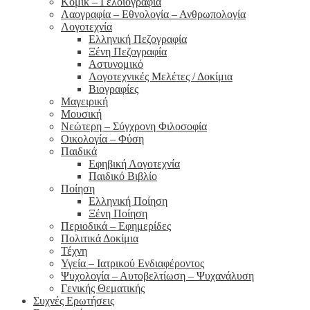
Κόμικ – Γελοιογραφία
Λαογραφία – Εθνολογία – Ανθρωπολογία
Λογοτεχνία
Ελληνική Πεζογραφία
Ξένη Πεζογραφία
Αστυνομικό
Λογοτεχνικές Μελέτες / Δοκίμια
Βιογραφίες
Μαγειρική
Μουσική
Νεώτερη – Σύγχρονη Φιλοσοφία
Οικολογία – Φύση
Παιδικά
Εφηβική Λογοτεχνία
Παιδικό Βιβλίο
Ποίηση
Ελληνική Ποίηση
Ξένη Ποίηση
Περιοδικά – Εφημερίδες
Πολιτικά Δοκίμια
Τέχνη
Υγεία – Ιατρικού Ενδιαφέροντος
Ψυχολογία – Αυτοβελτίωση – Ψυχανάλυση
Γενικής Θεματικής
Συχνές Ερωτήσεις