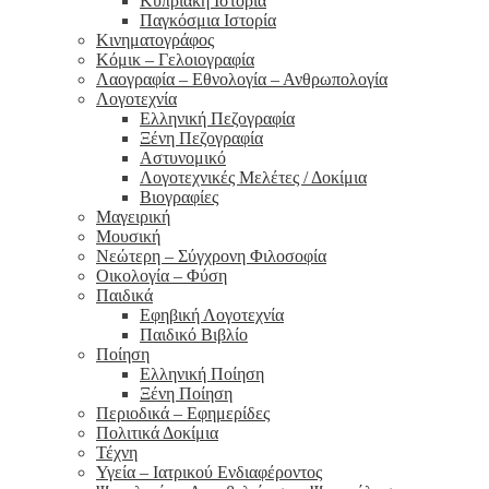
Κυπριακή Ιστορία
Παγκόσμια Ιστορία
Κινηματογράφος
Κόμικ – Γελοιογραφία
Λαογραφία – Εθνολογία – Ανθρωπολογία
Λογοτεχνία
Ελληνική Πεζογραφία
Ξένη Πεζογραφία
Αστυνομικό
Λογοτεχνικές Μελέτες / Δοκίμια
Βιογραφίες
Μαγειρική
Μουσική
Νεώτερη – Σύγχρονη Φιλοσοφία
Οικολογία – Φύση
Παιδικά
Εφηβική Λογοτεχνία
Παιδικό Βιβλίο
Ποίηση
Ελληνική Ποίηση
Ξένη Ποίηση
Περιοδικά – Εφημερίδες
Πολιτικά Δοκίμια
Τέχνη
Υγεία – Ιατρικού Ενδιαφέροντος