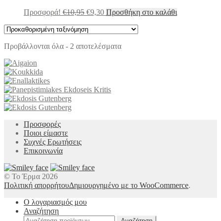
Original
Η
Προσφορά!
€
10,95
€
9,30
Προσθήκη στο καλάθι
price
τρέχουσα
was:
τιμή
€10,95.
είναι:
Προβάλλονται όλα - 2 αποτελέσματα
€9,30.
Προσφορές
Ποιοι είμαστε
Συχνές Ερωτήσεις
Επικοινωνία
© Το Έρμα 2026
Πολιτική απορρήτου
Δημιουργημένο με το WooCommerce
.
Ο λογαριασμός μου
Αναζήτηση
Αναζήτηση
Αναζήτηση