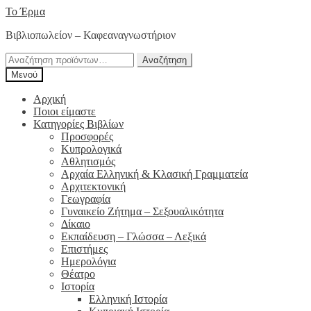
Απευθείας
Μετάβαση
Το Έρμα
μετάβαση
σε
Βιβλιοπωλείον – Καφεαναγνωστήριον
στην
περιεχόμενο
πλοήγηση
Αναζήτηση
Αναζήτηση
για:
Μενού
Αρχική
Ποιοι είμαστε
Κατηγορίες Βιβλίων
Προσφορές
Κυπρολογικά
Αθλητισμός
Αρχαία Ελληνική & Κλασική Γραμματεία
Αρχιτεκτονική
Γεωγραφία
Γυναικείο Ζήτημα – Σεξουαλικότητα
Δίκαιο
Εκπαίδευση – Γλώσσα – Λεξικά
Επιστήμες
Ημερολόγια
Θέατρο
Ιστορία
Ελληνική Ιστορία