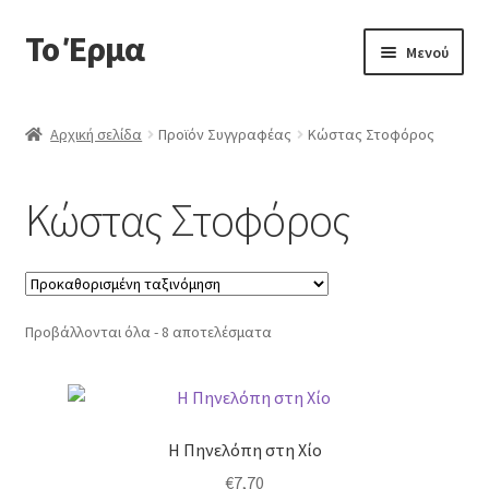
Το Έρμα
Απευθείας
Μετάβαση
Μενού
μετάβαση
σε
στην
περιεχόμενο
Αρχική
πλοήγηση
Αρχική σελίδα
Προϊόν Συγγραφέας
Κώστας Στοφόρος
Ποιοι είμαστε
Κώστας Στοφόρος
Επέκτα
Κατηγορίες Βιβλίων
υπό-
μενού
Συχνές Ερωτήσεις
Προβάλλονται όλα - 8 αποτελέσματα
Επικοινωνία
Η Πηνελόπη στη Χίο
€
7,70