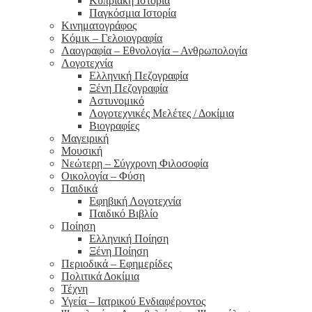
Κυπριακή Ιστορία
Παγκόσμια Ιστορία
Κινηματογράφος
Κόμικ – Γελοιογραφία
Λαογραφία – Εθνολογία – Ανθρωπολογία
Λογοτεχνία
Ελληνική Πεζογραφία
Ξένη Πεζογραφία
Αστυνομικό
Λογοτεχνικές Μελέτες / Δοκίμια
Βιογραφίες
Μαγειρική
Μουσική
Νεώτερη – Σύγχρονη Φιλοσοφία
Οικολογία – Φύση
Παιδικά
Εφηβική Λογοτεχνία
Παιδικό Βιβλίο
Ποίηση
Ελληνική Ποίηση
Ξένη Ποίηση
Περιοδικά – Εφημερίδες
Πολιτικά Δοκίμια
Τέχνη
Υγεία – Ιατρικού Ενδιαφέροντος