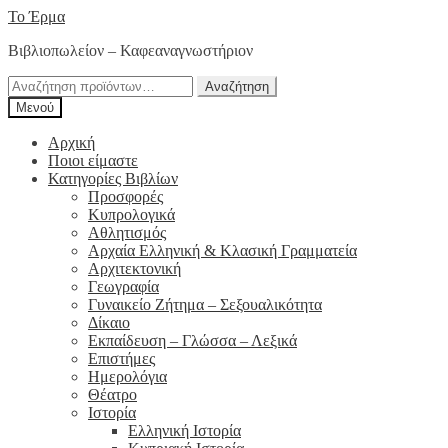
Απευθείας
Μετάβαση
Το Έρμα
μετάβαση
σε
Βιβλιοπωλείον – Καφεαναγνωστήριον
στην
περιεχόμενο
πλοήγηση
Αναζήτηση
Αναζήτηση
για:
Μενού
Αρχική
Ποιοι είμαστε
Κατηγορίες Βιβλίων
Προσφορές
Κυπρολογικά
Αθλητισμός
Αρχαία Ελληνική & Κλασική Γραμματεία
Αρχιτεκτονική
Γεωγραφία
Γυναικείο Ζήτημα – Σεξουαλικότητα
Δίκαιο
Εκπαίδευση – Γλώσσα – Λεξικά
Επιστήμες
Ημερολόγια
Θέατρο
Ιστορία
Ελληνική Ιστορία