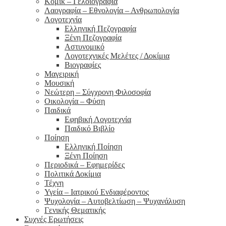
Κόμικ – Γελοιογραφία
Λαογραφία – Εθνολογία – Ανθρωπολογία
Λογοτεχνία
Ελληνική Πεζογραφία
Ξένη Πεζογραφία
Αστυνομικό
Λογοτεχνικές Μελέτες / Δοκίμια
Βιογραφίες
Μαγειρική
Μουσική
Νεώτερη – Σύγχρονη Φιλοσοφία
Οικολογία – Φύση
Παιδικά
Εφηβική Λογοτεχνία
Παιδικό Βιβλίο
Ποίηση
Ελληνική Ποίηση
Ξένη Ποίηση
Περιοδικά – Εφημερίδες
Πολιτικά Δοκίμια
Τέχνη
Υγεία – Ιατρικού Ενδιαφέροντος
Ψυχολογία – Αυτοβελτίωση – Ψυχανάλυση
Γενικής Θεματικής
Συχνές Ερωτήσεις