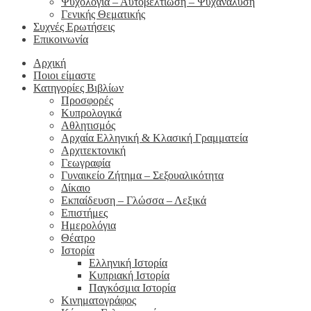
Ψυχολογία – Αυτοβελτίωση – Ψυχανάλυση
Γενικής Θεματικής
Συχνές Ερωτήσεις
Επικοινωνία
Αρχική
Ποιοι είμαστε
Κατηγορίες Βιβλίων
Προσφορές
Κυπρολογικά
Αθλητισμός
Αρχαία Ελληνική & Κλασική Γραμματεία
Αρχιτεκτονική
Γεωγραφία
Γυναικείο Ζήτημα – Σεξουαλικότητα
Δίκαιο
Εκπαίδευση – Γλώσσα – Λεξικά
Επιστήμες
Ημερολόγια
Θέατρο
Ιστορία
Ελληνική Ιστορία
Κυπριακή Ιστορία
Παγκόσμια Ιστορία
Κινηματογράφος