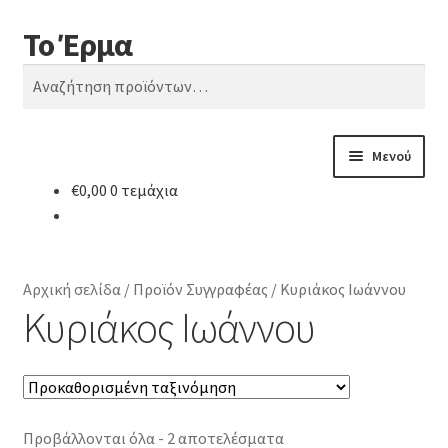
Το Έρμα
Απευθείας
Μετάβαση
Αναζήτηση
μετάβαση
σε
Αναζήτηση
στην
περιεχόμενο
για:
πλοήγηση
Μενού
€
0,00
0 τεμάχια
Αρχική
Ποιοι είμαστε
Αρχική σελίδα
/
Προϊόν Συγγραφέας
/
Κυριάκος Ιωάννου
Κατηγορίες Βιβλίων
Κυριάκος Ιωάννου
Συχνές Ερωτήσεις
Επικοινωνία
Προβάλλονται όλα - 2 αποτελέσματα