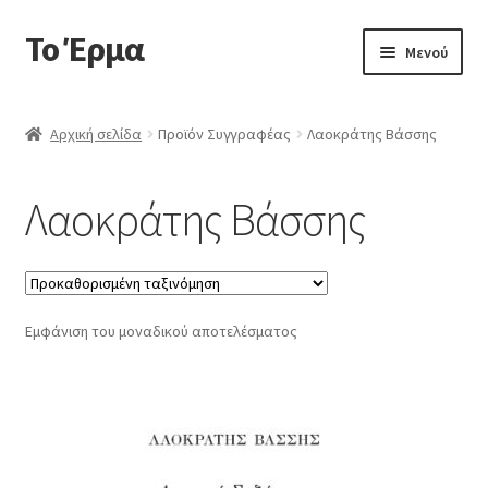
Το Έρμα
Απευθείας
Μετάβαση
Μενού
μετάβαση
σε
στην
περιεχόμενο
Αρχική
πλοήγηση
Αρχική σελίδα
Προϊόν Συγγραφέας
Λαοκράτης Βάσσης
Ποιοι είμαστε
Λαοκράτης Βάσσης
Επέκτα
Κατηγορίες Βιβλίων
υπό-
μενού
Συχνές Ερωτήσεις
Εμφάνιση του μοναδικού αποτελέσματος
Επικοινωνία