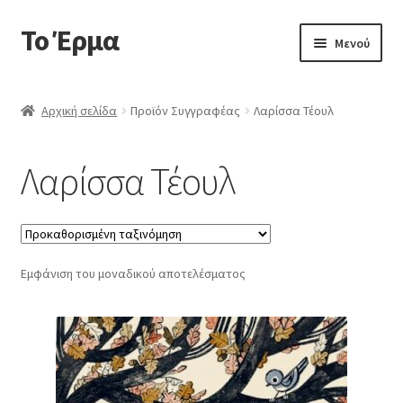
Το Έρμα
Απευθείας
Μετάβαση
Μενού
μετάβαση
σε
στην
περιεχόμενο
Αρχική
πλοήγηση
Αρχική σελίδα
Προϊόν Συγγραφέας
Λαρίσσα Τέουλ
Ποιοι είμαστε
Λαρίσσα Τέουλ
Επέκτα
Κατηγορίες Βιβλίων
υπό-
μενού
Συχνές Ερωτήσεις
Εμφάνιση του μοναδικού αποτελέσματος
Επικοινωνία