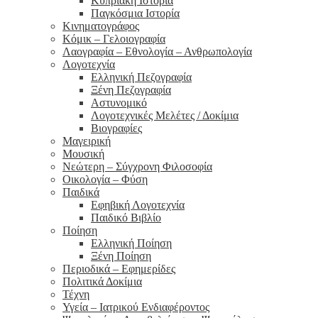
Κυπριακή Ιστορία
Παγκόσμια Ιστορία
Κινηματογράφος
Κόμικ – Γελοιογραφία
Λαογραφία – Εθνολογία – Ανθρωπολογία
Λογοτεχνία
Ελληνική Πεζογραφία
Ξένη Πεζογραφία
Αστυνομικό
Λογοτεχνικές Μελέτες / Δοκίμια
Βιογραφίες
Μαγειρική
Μουσική
Νεώτερη – Σύγχρονη Φιλοσοφία
Οικολογία – Φύση
Παιδικά
Εφηβική Λογοτεχνία
Παιδικό Βιβλίο
Ποίηση
Ελληνική Ποίηση
Ξένη Ποίηση
Περιοδικά – Εφημερίδες
Πολιτικά Δοκίμια
Τέχνη
Υγεία – Ιατρικού Ενδιαφέροντος