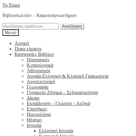
Απευθείας
Μετάβαση
Το Έρμα
μετάβαση
σε
Βιβλιοπωλείον – Καφεαναγνωστήριον
στην
περιεχόμενο
πλοήγηση
Αναζήτηση
Αναζήτηση
για:
Μενού
Αρχική
Ποιοι είμαστε
Κατηγορίες Βιβλίων
Προσφορές
Κυπρολογικά
Αθλητισμός
Αρχαία Ελληνική & Κλασική Γραμματεία
Αρχιτεκτονική
Γεωγραφία
Γυναικείο Ζήτημα – Σεξουαλικότητα
Δίκαιο
Εκπαίδευση – Γλώσσα – Λεξικά
Επιστήμες
Ημερολόγια
Θέατρο
Ιστορία
Ελληνική Ιστορία