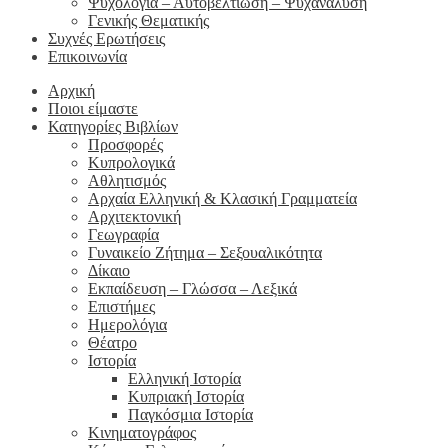
Ψυχολογία – Αυτοβελτίωση – Ψυχανάλυση
Γενικής Θεματικής
Συχνές Ερωτήσεις
Επικοινωνία
Αρχική
Ποιοι είμαστε
Κατηγορίες Βιβλίων
Προσφορές
Κυπρολογικά
Αθλητισμός
Αρχαία Ελληνική & Κλασική Γραμματεία
Αρχιτεκτονική
Γεωγραφία
Γυναικείο Ζήτημα – Σεξουαλικότητα
Δίκαιο
Εκπαίδευση – Γλώσσα – Λεξικά
Επιστήμες
Ημερολόγια
Θέατρο
Ιστορία
Ελληνική Ιστορία
Κυπριακή Ιστορία
Παγκόσμια Ιστορία
Κινηματογράφος