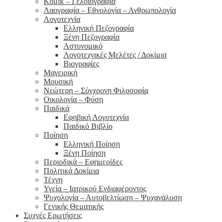
Κόμικ – Γελοιογραφία
Λαογραφία – Εθνολογία – Ανθρωπολογία
Λογοτεχνία
Ελληνική Πεζογραφία
Ξένη Πεζογραφία
Αστυνομικό
Λογοτεχνικές Μελέτες / Δοκίμια
Βιογραφίες
Μαγειρική
Μουσική
Νεώτερη – Σύγχρονη Φιλοσοφία
Οικολογία – Φύση
Παιδικά
Εφηβική Λογοτεχνία
Παιδικό Βιβλίο
Ποίηση
Ελληνική Ποίηση
Ξένη Ποίηση
Περιοδικά – Εφημερίδες
Πολιτικά Δοκίμια
Τέχνη
Υγεία – Ιατρικού Ενδιαφέροντος
Ψυχολογία – Αυτοβελτίωση – Ψυχανάλυση
Γενικής Θεματικής
Συχνές Ερωτήσεις